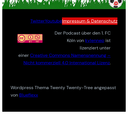
Twitter
Youtube
Impressum & Datenschutz
Der Podcast über den 1. FC
Köln von
kylennep
ist
lizenziert unter
einer
Creative Commons Namensnennung –
Nicht kommerziell 4.0 International Lizenz
.
Wordpress Thema Twenty Twenty-Tree angepasst
von
Blueflexx