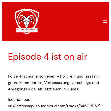
Zum
Inhalt
springen
Episode 4 ist on air
Folge 4 ist nun erschienen – hört rein und lasst mir
gerne Kommentare, Verbesserungsvorschläge und
Anregungen da. Ab jetzt auch in iTunes!
[soundcloud
url=“https://api.soundcloud.com/tracks/345015153″