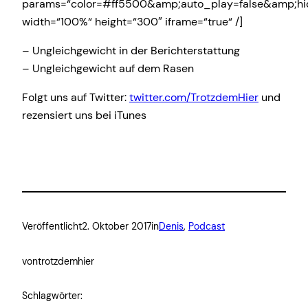
params=“color=#ff5500&amp;auto_play=false&amp;hi
width=“100%“ height=“300″ iframe=“true“ /]
– Ungleichgewicht in der Berichterstattung
– Ungleichgewicht auf dem Rasen
Folgt uns auf Twitter:
twitter.com/TrotzdemHier
und
rezensiert uns bei iTunes
Veröffentlicht
2. Oktober 2017
in
Denis
, 
Podcast
von
trotzdemhier
Schlagwörter: