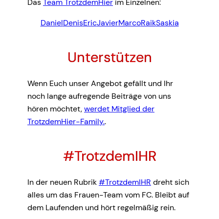
Das
Team TrotzdemHier
im Einzelnen:
Daniel
Denis
Eric
Javier
Marco
Raik
Saskia
Unterstützen
Wenn Euch unser Angebot gefällt und Ihr
noch lange aufregende Beiträge von uns
hören möchtet,
werdet Mitglied der
TrotzdemHier-Family.
.
#TrotzdemIHR
In der neuen Rubrik
#TrotzdemIHR
dreht sich
alles um das Frauen-Team vom FC. Bleibt auf
dem Laufenden und hört regelmäßig rein.