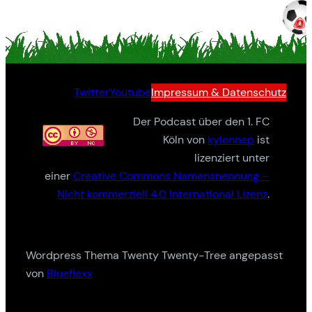
Twitter
Youtube
Impressum & Datenschutz
Der Podcast über den 1. FC
Köln von
kylennep
ist
lizenziert unter
einer
Creative Commons Namensnennung –
Nicht kommerziell 4.0 International Lizenz
.
Wordpress Thema Twenty Twenty-Tree angepasst
von
Blueflexx