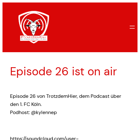
Zum
Inhalt
springen
Episode 26 ist on air
Episode 26 von TrotzdemHier, dem Podcast über
den 1. FC Köln.
Podhost: @kylennep
https://soundcloud.com/user-