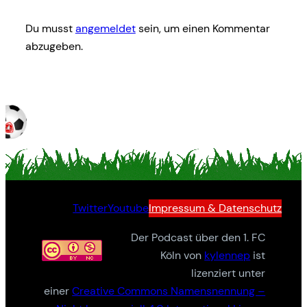
Du musst
angemeldet
sein, um einen Kommentar
abzugeben.
Twitter
Youtube
Impressum & Datenschutz
Der Podcast über den 1. FC
Köln von
kylennep
ist
lizenziert unter
einer
Creative Commons Namensnennung –