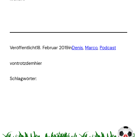
Veröffentlicht
18. Februar 2019
in
Denis
, 
Marco
, 
Podcast
von
trotzdemhier
Schlagwörter: