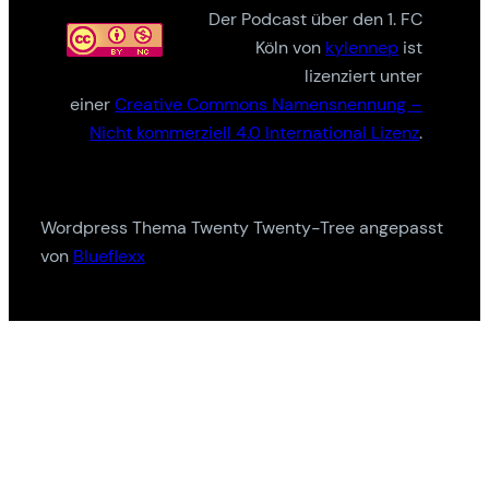
Der Podcast über den 1. FC
Köln von
kylennep
ist
lizenziert unter
einer
Creative Commons Namensnennung –
Nicht kommerziell 4.0 International Lizenz
.
Wordpress Thema Twenty Twenty-Tree angepasst
von
Blueflexx