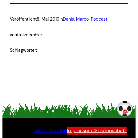
Veröffentlicht
8. Mai 2019
in
Denis
, 
Marco
, 
Podcast
von
trotzdemhier
Schlagwörter:
Twitter
Youtube
Impressum & Datenschutz