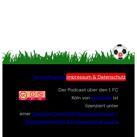
Twitter
Youtube
Impressum & Datenschutz
Der Podcast über den 1. FC
Köln von
kylennep
ist
lizenziert unter
einer
Creative Commons Namensnennung –
Nicht kommerziell 4.0 International Lizenz
.