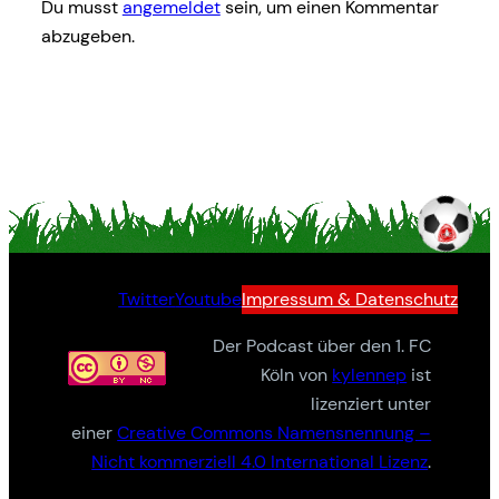
Du musst
angemeldet
sein, um einen Kommentar
abzugeben.
Twitter
Youtube
Impressum & Datenschutz
Der Podcast über den 1. FC
Köln von
kylennep
ist
lizenziert unter
einer
Creative Commons Namensnennung –
Nicht kommerziell 4.0 International Lizenz
.