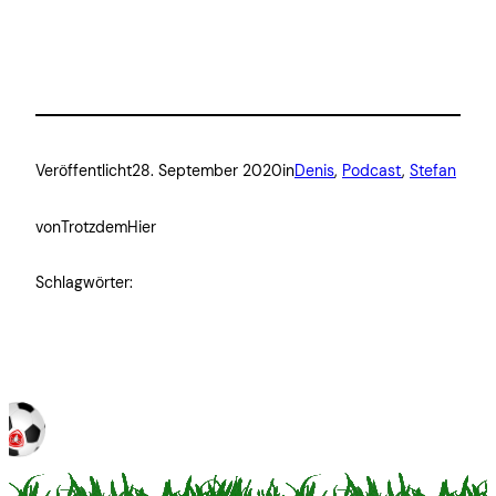
Veröffentlicht
28. September 2020
in
Denis
, 
Podcast
, 
Stefan
von
TrotzdemHier
Schlagwörter: