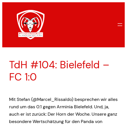
Zum
Inhalt
springen
TdH #104: Bielefeld –
FC 1:0
Mit Stefan (@Marcel_Rissaldo) besprechen wir alles
rund um das 0:1 gegen Arminia Bielefeld. Und, ja,
auch er ist zurück: Der Horn der Woche. Unsere ganz
besondere Wertschätzung für den Panda von