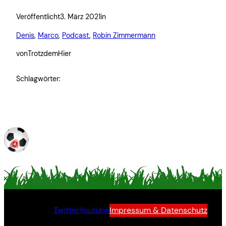
Veröffentlicht
3. März 2021
in
Denis
, 
Marco
, 
Podcast
, 
Robin Zimmermann
von
TrotzdemHier
Schlagwörter:
Twitter
Youtube
Impressum & Datenschutz