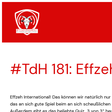
Zum
Inhalt
springen
#TdH 181: Effze
Effzeh International! Das können wir natürlich n
das an sich gute Spiel beim an sich scheußliche
Außerdem gibt es das beliebte Quiz „3 von 3“ heu