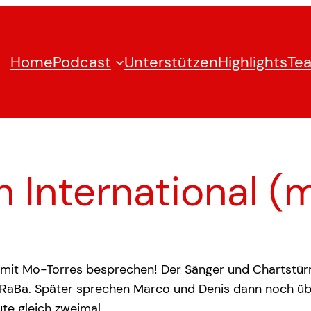
Home
Podcast
Unterstützen
Highlights
Te
h International (
ur mit Mo-Torres besprechen! Der Sänger und Chartstü
n RaBa. Später sprechen Marco und Denis dann noch ü
te gleich zweimal.