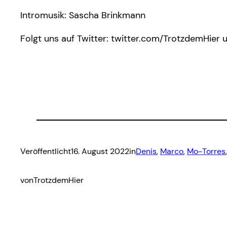
Intromusik: Sascha Brinkmann
Folgt uns auf Twitter: twitter.com/TrotzdemHier 
Veröffentlicht
16. August 2022
in
Denis
, 
Marco
, 
Mo-Torres
von
TrotzdemHier