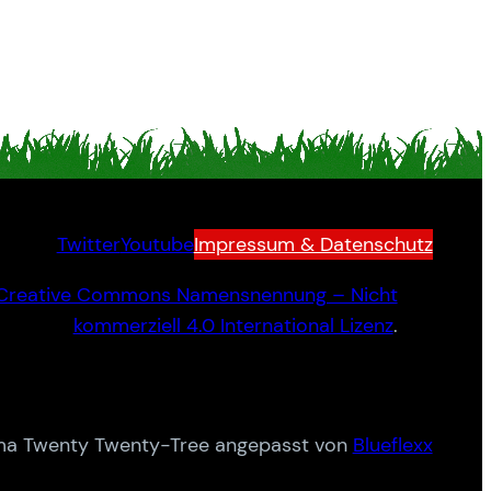
Twitter
Youtube
Impressum & Datenschutz
Creative Commons Namensnennung – Nicht
kommerziell 4.0 International Lizenz
.
a Twenty Twenty-Tree angepasst von
Blueflexx