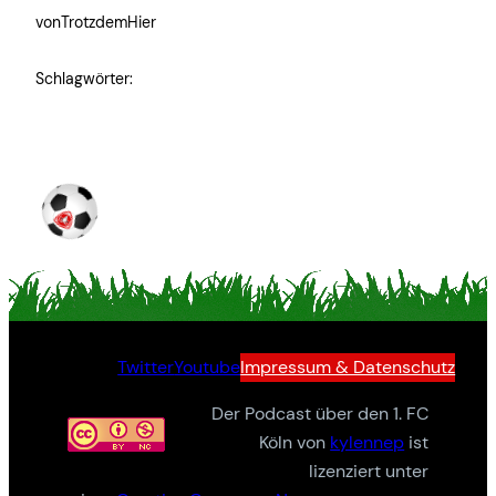
von
TrotzdemHier
Schlagwörter:
Twitter
Youtube
Impressum & Datenschutz
Der Podcast über den 1. FC
Köln von
kylennep
ist
lizenziert unter