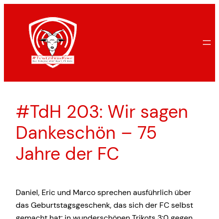
Zum
Inhalt
springen
#TdH 203: Wir sagen
Dankeschön – 75
Jahre der FC
Daniel, Eric und Marco sprechen ausführlich über
das Geburtstagsgeschenk, das sich der FC selbst
gemacht hat: in wunderschönen Trikots 3:0 gegen