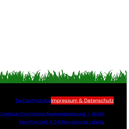
Twitter
Youtube
Impressum & Datenschutz
Creative Commons Namensnennung – Nicht
kommerziell 4.0 International Lizenz
.