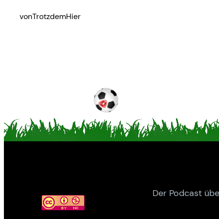
von
TrotzdemHier
Der Podcast übe