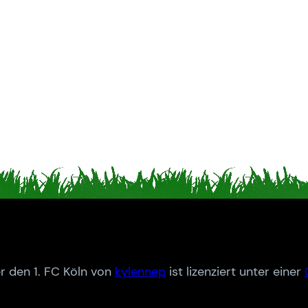
r den 1. FC Köln von
kylennep
ist lizenziert unter einer