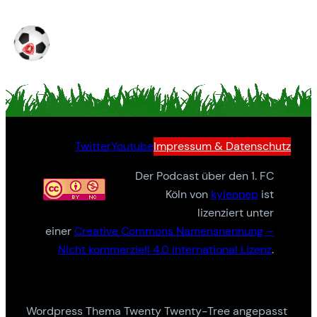
Twitter
Youtube
Impressum & Datenschutz
Der Podcast über den 1. FC
Köln von
kylennep
ist
lizenziert unter
einer
Creative Commons Namensnennung –
Nicht kommerziell 4.0 International Lizenz
.
Wordpress Thema Twenty Twenty-Tree angepasst