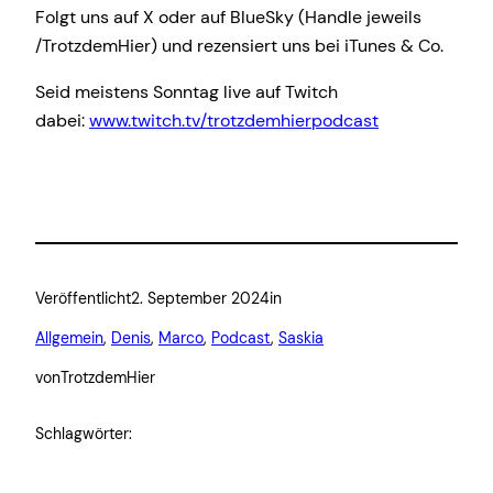
Folgt uns auf X oder auf BlueSky (Handle jeweils
/TrotzdemHier) und rezensiert uns bei iTunes & Co.
Seid meistens Sonntag live auf Twitch
dabei:
www.twitch.tv/trotzdemhierpodcast
Veröffentlicht
2. September 2024
in
Allgemein
, 
Denis
, 
Marco
, 
Podcast
, 
Saskia
von
TrotzdemHier
Schlagwörter: