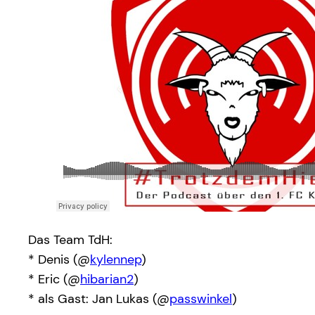
Das Team TdH:
* Denis (@
kylennep
)
* Eric (@
hibarian2
)
* als Gast: Jan Lukas (@
passwinkel
)