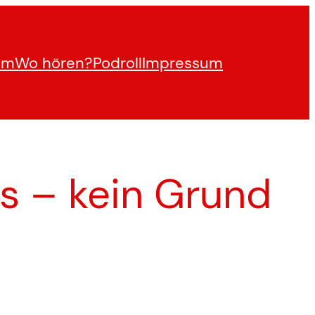
am
Wo hören?
Podroll
Impressum
ns – kein Grund