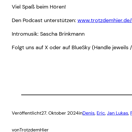
Viel Spaß beim Hören!
Den Podcast unterstützen:
www.trotzdemhier.de
Intromusik: Sascha Brinkmann
Folgt uns auf X oder auf BlueSky (Handle jeweils 
Veröffentlicht
27. Oktober 2024
in
Denis
, 
Eric
, 
Jan Lukas
, 
von
TrotzdemHier