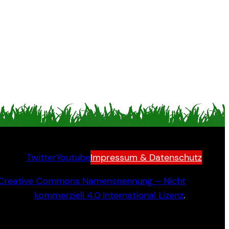
Twitter
Youtube
Impressum & Datenschutz
Creative Commons Namensnennung – Nicht
kommerziell 4.0 International Lizenz
.