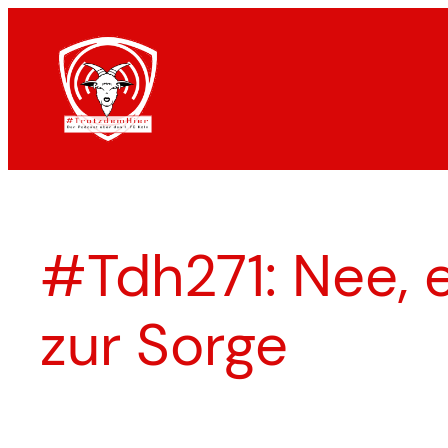
Zum
Inhalt
springen
#Tdh271: Nee, e
zur Sorge