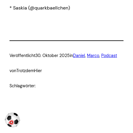
* Saskia (@quarkbaellchen)
Veröffentlicht
30. Oktober 2025
in
Daniel
, 
Marco
, 
Podcast
von
TrotzdemHier
Schlagwörter: