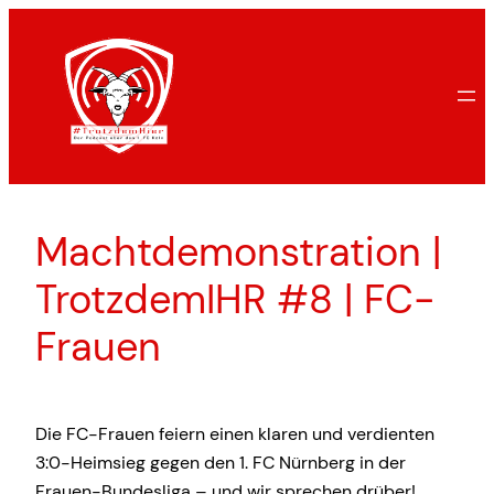
Zum
Inhalt
springen
Machtdemonstration |
TrotzdemIHR #8 | FC-
Frauen
Die FC-Frauen feiern einen klaren und verdienten
3:0-Heimsieg gegen den 1. FC Nürnberg in der
Frauen-Bundesliga – und wir sprechen drüber!