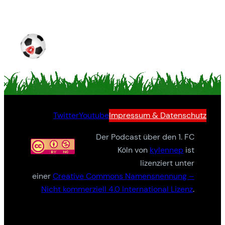
Twitter
Youtube
Impressum & Datenschutz
Der Podcast über den 1. FC
Köln von
kylennep
ist
lizenziert unter
einer
Creative Commons Namensnennung –
Nicht kommerziell 4.0 International Lizenz
.