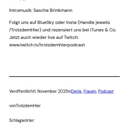
Intromusik: Sascha Brinkmann
Folgt uns auf BlueSky oder Insta (Handle jeweils
/TrotzdemHier) und rezensiert uns bei iTunes & Co.
Jetzt auch wieder live auf Twitch:
www.twitch.tv/trotzdemhierpodcast
Veröffentlicht
1. November 2025
in
Denis
, 
Frauen
, 
Podcast
von
TrotzdemHier
Schlagwörter: