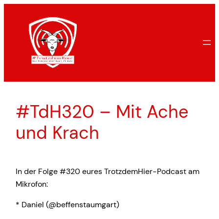
Zum
Inhalt
springen
#TdH320 – Mit Ache
und Krach
In der Folge #320 eures TrotzdemHier-Podcast am
Mikrofon:
* Daniel (@beffenstaumgart)