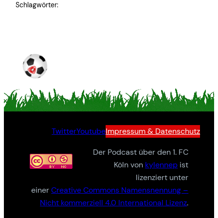
Schlagwörter:
Twitter
Youtube
Impressum & Datenschutz
Der Podcast über den 1. FC
Köln von
kylennep
ist
lizenziert unter
einer
Creative Commons Namensnennung –
Nicht kommerziell 4.0 International Lizenz
.