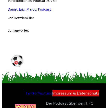
Veröffentlicht
16. Februar 2026
in
Daniel
, 
Eric
, 
Marco
, 
Podcast
von
TrotzdemHier
Schlagwörter:
Twitter
Youtube
Impressum & Datenschutz
Der Podcast über den 1. FC