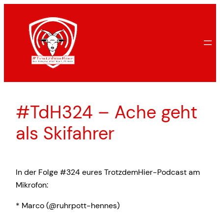
Zum
Inhalt
springen
#TdH324 – Ache geht
als Skifahrer
In der Folge #324 eures TrotzdemHier-Podcast am
Mikrofon:
* Marco (@ruhrpott-hennes)