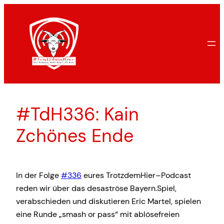
Zum
Inhalt
springen
#TdH336: Kain
Zchönes Ende
In der Folge
#336
eures TrotzdemHier–Podcast
reden wir über das desaströse Bayern.Spiel,
verabschieden und diskutieren Eric Martel, spielen
eine Runde „smash or pass“ mit ablösefreien