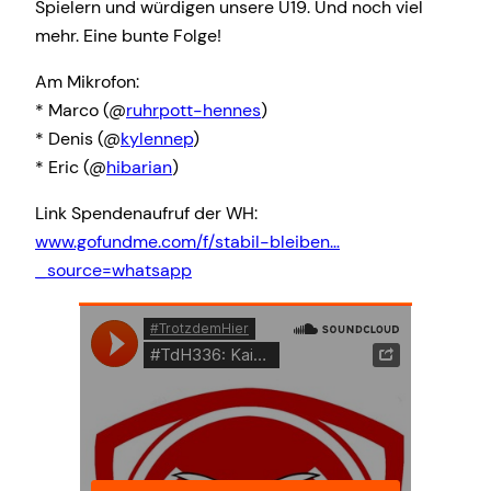
Spielern und würdigen unsere U19. Und noch viel
mehr. Eine bunte Folge!
Am Mikrofon:
* Marco (@
ruhrpott-hennes
)
* Denis (@
kylennep
)
* Eric (@
hibarian
)
Link Spendenaufruf der WH:
www.gofundme.com/f/stabil-bleiben…
_source=whatsapp