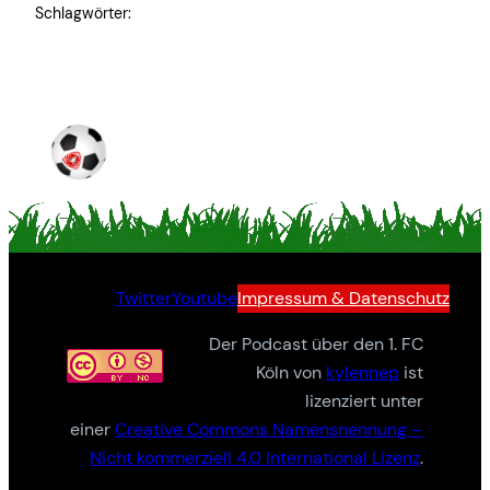
Schlagwörter:
Twitter
Youtube
Impressum & Datenschutz
Der Podcast über den 1. FC
Köln von
kylennep
ist
lizenziert unter
einer
Creative Commons Namensnennung –
Nicht kommerziell 4.0 International Lizenz
.