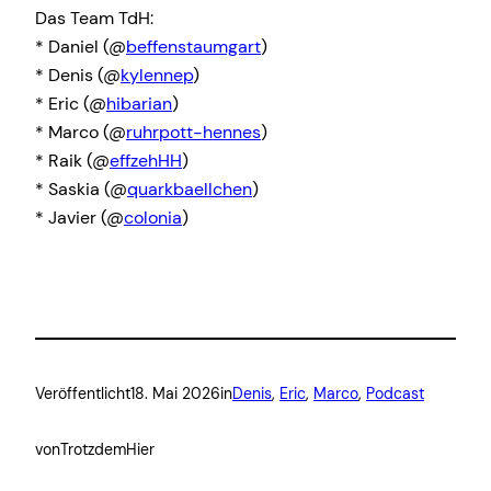
Das Team TdH:
* Daniel (@
beffenstaumgart
)
* Denis (@
kylennep
)
* Eric (@
hibarian
)
* Marco (@
ruhrpott-hennes
)
* Raik (@
effzehHH
)
* Saskia (@
quarkbaellchen
)
* Javier (@
colonia
)
Veröffentlicht
18. Mai 2026
in
Denis
, 
Eric
, 
Marco
, 
Podcast
von
TrotzdemHier