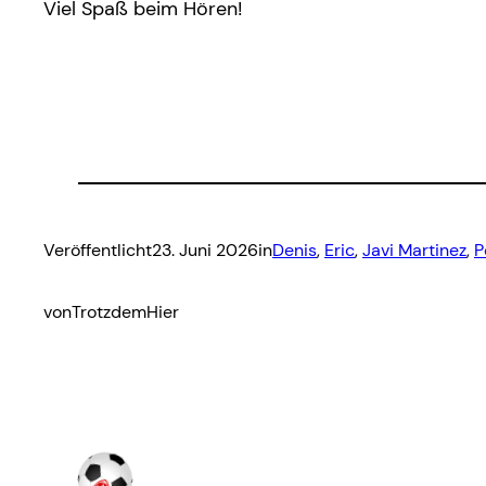
Viel Spaß beim Hören!
Veröffentlicht
23. Juni 2026
in
Denis
, 
Eric
, 
Javi Martinez
, 
P
von
TrotzdemHier