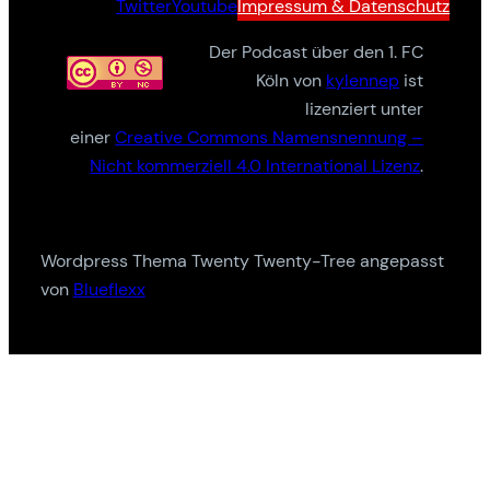
Twitter
Youtube
Impressum & Datenschutz
Der Podcast über den 1. FC
Köln von
kylennep
ist
lizenziert unter
einer
Creative Commons Namensnennung –
Nicht kommerziell 4.0 International Lizenz
.
Wordpress Thema Twenty Twenty-Tree angepasst
von
Blueflexx