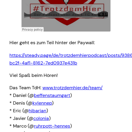
Hier geht es zum Teil hinter der Paywall:
https://steady.page/de/trotzdemhierpodcast/posts/93
bc2f-4af1-8162-7ed0937e431b
Viel Spaß beim Hören!
Das Team TdH:
www.trotzdemhier.de/team/
* Daniel (@
beffenstaumgart
)
* Denis (@
kylennep
)
* Eric (@
hibarian
)
* Javier (@
colonia
)
* Marco (@
ruhrpott-hennes
)