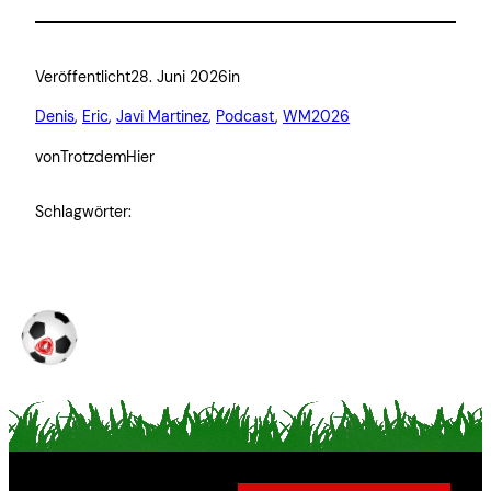
Veröffentlicht
28. Juni 2026
in
Denis
, 
Eric
, 
Javi Martinez
, 
Podcast
, 
WM2026
von
TrotzdemHier
Schlagwörter: