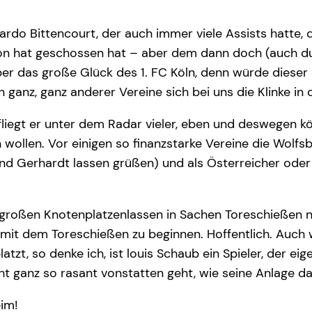
nardo Bittencourt, der auch immer viele Assists hatte,
on hat geschossen hat – aber dem dann doch (auch d
aber das große Glück des 1. FC Köln, denn würde diese
n ganz, ganz anderer Vereine sich bei uns die Klinke in
iegt er unter dem Radar vieler, eben und deswegen kö
wollen. Vor einigen so finanzstarke Vereine die Wolfs
d Gerhardt lassen grüßen) und als Österreicher oder D
m großen Knotenplatzenlassen in Sachen Toreschießen n
a mit dem Toreschießen zu beginnen. Hoffentlich. Auch
tzt, so denke ich, ist louis Schaub ein Spieler, der ei
ht ganz so rasant vonstatten geht, wie seine Anlage d
im!