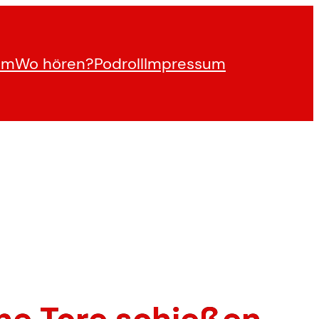
am
Wo hören?
Podroll
Impressum
ine Tore schießen