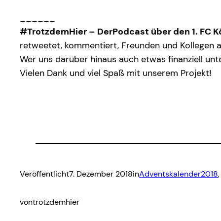
______
#TrotzdemHier – DerPodcast über den 1. FC K
retweetet, kommentiert, Freunden und Kollegen au
Wer uns darüber hinaus auch etwas finanziell unt
Vielen Dank und viel Spaß mit unserem Projekt!
Veröffentlicht
7. Dezember 2018
in
Adventskalender2018
,
von
trotzdemhier