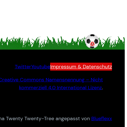
Twitter
Youtube
Impressum & Datenschutz
Creative Commons Namensnennung – Nicht
kommerziell 4.0 International Lizenz
.
a Twenty Twenty-Tree angepasst von
Blueflexx