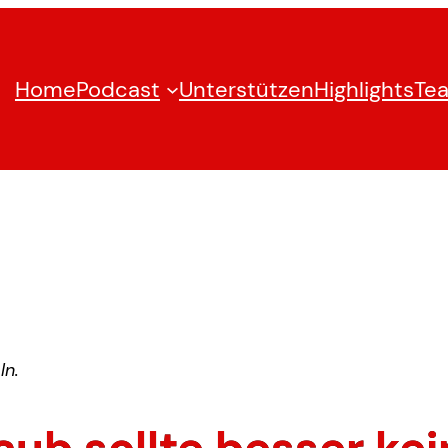
Home
Podcast
Unterstützen
Highlights
Te
ln.
aub sollte besser ke