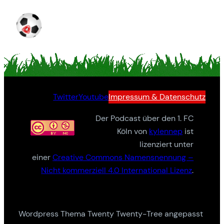
Twitter
Youtube
Impressum & Datenschutz
Der Podcast über den 1. FC
Köln von
kylennep
ist
lizenziert unter
einer
Creative Commons Namensnennung –
Nicht kommerziell 4.0 International Lizenz
.
Wordpress Thema Twenty Twenty-Tree angepasst