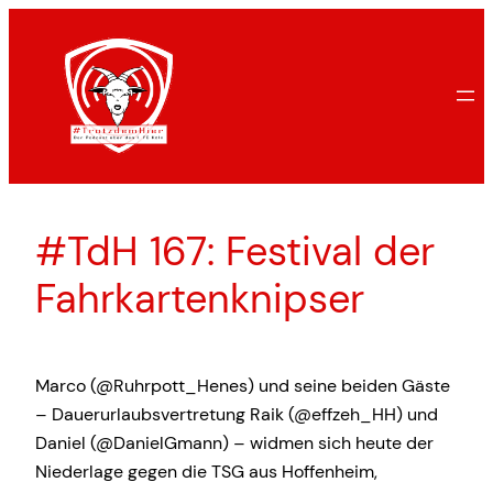
Zum
Inhalt
springen
#TdH 167: Festival der
Fahrkartenknipser
Marco (@Ruhrpott_Henes) und seine beiden Gäste
– Dauerurlaubsvertretung Raik (@effzeh_HH) und
Daniel (@DanielGmann) – widmen sich heute der
Niederlage gegen die TSG aus Hoffenheim,