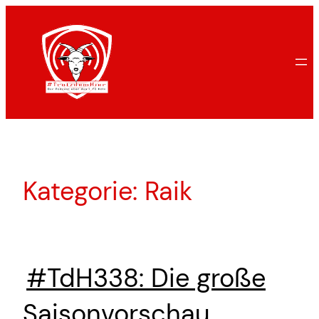
Zum
Inhalt
springen
Kategorie:
Raik
#TdH338: Die große
Saisonvorschau