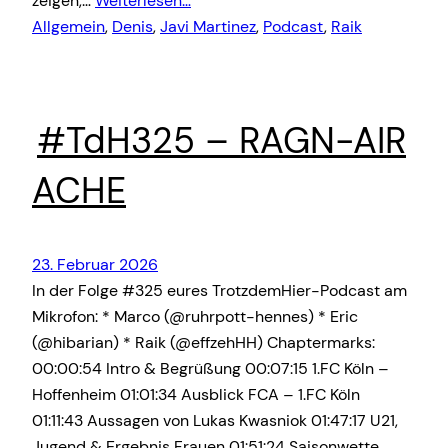
zeigen,…
Weiterlesen…
Allgemein
, 
Denis
, 
Javi Martinez
, 
Podcast
, 
Raik
#TdH325 – RAGN-AIR
ACHE
23. Februar 2026
In der Folge #325 eures TrotzdemHier-Podcast am
Mikrofon: * Marco (@ruhrpott-hennes) * Eric
(@hibarian) * Raik (@effzehHH) Chaptermarks:
00:00:54 Intro & Begrüßung 00:07:15 1.FC Köln –
Hoffenheim 01:01:34 Ausblick FCA – 1.FC Köln
01:11:43 Aussagen von Lukas Kwasniok 01:47:17 U21,
Jugend & Ergebnis Frauen 01:51:24 Saisonwette