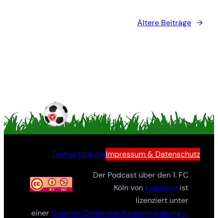
Ältere Beiträge
→
Twitter
Youtube
Impressum & Datenschutz
Der Podcast über den 1. FC
Köln von
kylennep
ist
lizenziert unter
einer
Creative Commons Namensnennung –