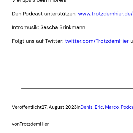
Viel Spaß beim Hören!
Den Podcast unterstützen:
www.trotzdemhier.de
Intromusik: Sascha Brinkmann
Folgt uns auf Twitter:
twitter.com/TrotzdemHier
u
Veröffentlicht
27. August 2023
in
Denis
, 
Eric
, 
Marco
, 
Podc
von
TrotzdemHier