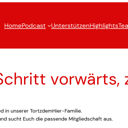
Home
Podcast
Unterstützen
Highlights
Te
chritt vorwärts,
d in unserer TortzdemHier-Familie.
nd sucht Euch die passende Mitgliedschaft aus.