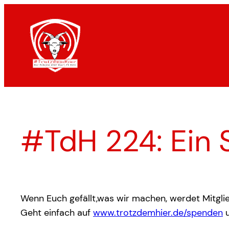
Zum
Inhalt
springen
#TdH 224: Ein S
Wenn Euch gefällt,was wir machen, werdet Mitglie
Geht einfach auf
www.trotzdemhier.de/spenden
u