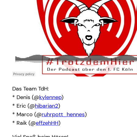
Das Team TdH:
* Denis (@
kylennep
)
* Eric (@
hibarian2
)
* Marco (@
ruhrpott_hennes
)
* Raik (@
effzehHH
)