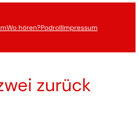
am
Wo hören?
Podroll
Impressum
 zwei zurück