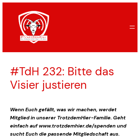
Zum
Inhalt
springen
#TdH 232: Bitte das
Visier justieren
Wenn Euch gefällt, was wir machen, werdet
Mitglied in unserer TrotzdemHier-Familie. Geht
einfach auf www.trotzdemhier.de/spenden und
sucht Euch die passende Mitgliedschaft aus.