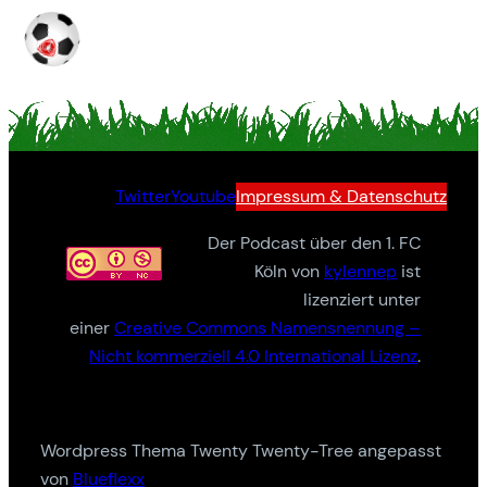
Twitter
Youtube
Impressum & Datenschutz
Der Podcast über den 1. FC
Köln von
kylennep
ist
lizenziert unter
einer
Creative Commons Namensnennung –
Nicht kommerziell 4.0 International Lizenz
.
Wordpress Thema Twenty Twenty-Tree angepasst
von
Blueflexx