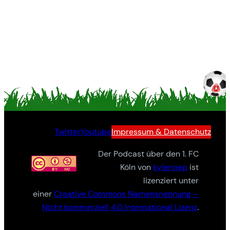
Twitter
Youtube
Impressum & Datenschutz
Der Podcast über den 1. FC
Köln von
kylennep
ist
lizenziert unter
einer
Creative Commons Namensnennung –
Nicht kommerziell 4.0 International Lizenz
.