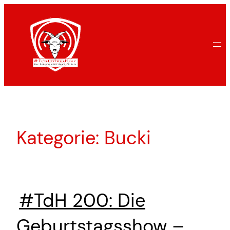
Zum
Inhalt
springen
Kategorie:
Bucki
#TdH 200: Die
Geburtstagsshow –