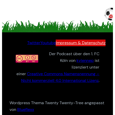
Twitter
Youtube
Impressum & Datenschutz
Der Podcast über den 1. FC
Köln von
kylennep
ist
lizenziert unter
einer
Creative Commons Namensnennung –
Nicht kommerziell 4.0 International Lizenz
.
Wordpress Thema Twenty Twenty-Tree angepasst
von
Blueflexx