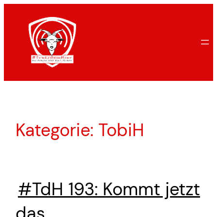
Zum
Inhalt
springen
Kategorie:
TobiH
#TdH 193: Kommt jetzt
das