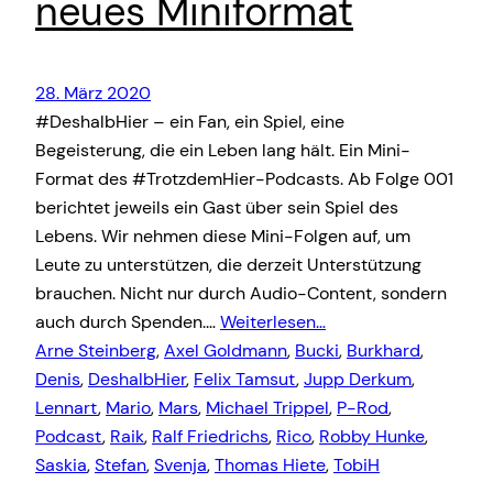
neues Miniformat
28. März 2020
#DeshalbHier – ein Fan, ein Spiel, eine
Begeisterung, die ein Leben lang hält. Ein Mini-
Format des #TrotzdemHier-Podcasts. Ab Folge 001
berichtet jeweils ein Gast über sein Spiel des
Lebens. Wir nehmen diese Mini-Folgen auf, um
Leute zu unterstützen, die derzeit Unterstützung
brauchen. Nicht nur durch Audio-Content, sondern
auch durch Spenden.…
Weiterlesen…
Arne Steinberg
, 
Axel Goldmann
, 
Bucki
, 
Burkhard
, 
Denis
, 
DeshalbHier
, 
Felix Tamsut
, 
Jupp Derkum
, 
Lennart
, 
Mario
, 
Mars
, 
Michael Trippel
, 
P-Rod
, 
Podcast
, 
Raik
, 
Ralf Friedrichs
, 
Rico
, 
Robby Hunke
, 
Saskia
, 
Stefan
, 
Svenja
, 
Thomas Hiete
, 
TobiH