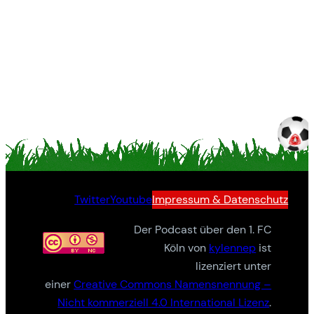
Twitter
Youtube
Impressum & Datenschutz
Der Podcast über den 1. FC
Köln von
kylennep
ist
lizenziert unter
einer
Creative Commons Namensnennung –
Nicht kommerziell 4.0 International Lizenz
.