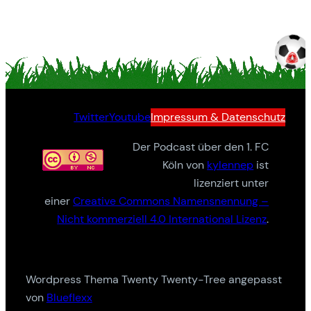
Twitter
Youtube
Impressum & Datenschutz
Der Podcast über den 1. FC
Köln von
kylennep
ist
lizenziert unter
einer
Creative Commons Namensnennung –
Nicht kommerziell 4.0 International Lizenz
.
Wordpress Thema Twenty Twenty-Tree angepasst
von
Blueflexx