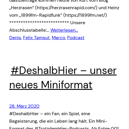
Gastbeiträge kommen heute von Kurt vom Blog
„Herzrasen“ (https://herzrasenrapid.com/) und Heinz
vom „1899fm-Rapidfunk“ (https://1899fm.net/)
************************** Unsere
Abschlusstabelle:…
Weiterlesen…
Denis
, 
Felix Tamsut
, 
Marco
, 
Podcast
#DeshalbHier – unser
neues Miniformat
28. März 2020
#DeshalbHier – ein Fan, ein Spiel, eine
Begeisterung, die ein Leben lang hält. Ein Mini-
Format des #TrotzdemHier-Podcasts. Ab Folge 001