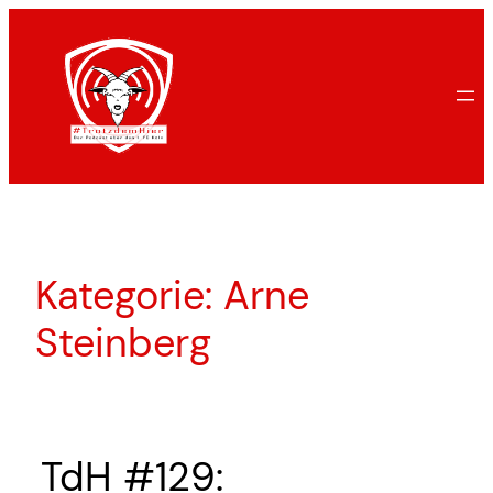
Zum
Inhalt
springen
Kategorie:
Arne
Steinberg
TdH #129: